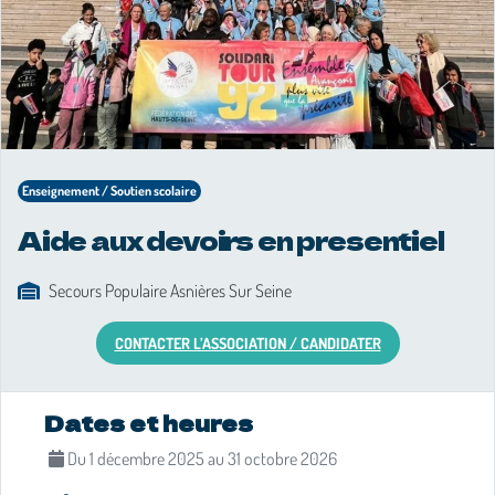
Enseignement / Soutien scolaire
Aide aux devoirs en presentiel
Secours Populaire Asnières Sur Seine
CONTACTER L’ASSOCIATION / CANDIDATER
Description de 
Dates et heures
Du 1 décembre 2025 au 31 octobre 2026