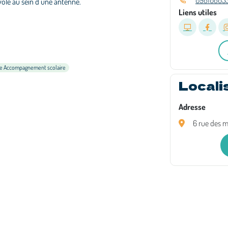
09810805
ole au sein d’une antenne.
Liens utiles
te Accompagnement scolaire
Locali
Adresse
6 rue des m