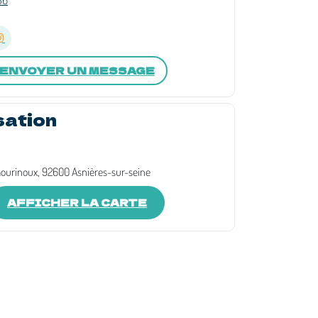
36
ENVOYER UN MESSAGE
sation
ourinoux, 92600 Asnières-sur-seine
AFFICHER LA CARTE