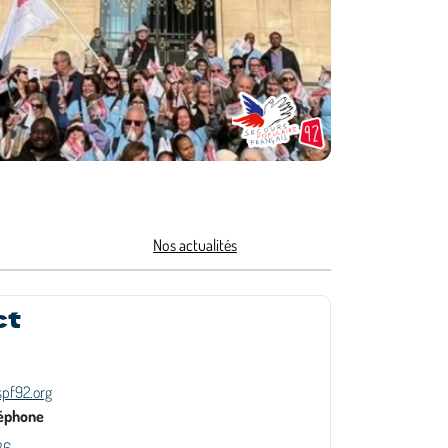
Nos actualités
ct
spf92.org
éphone