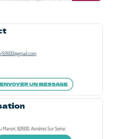
ct
ir92600@gmail.com
ENVOYER UN MESSAGE
sation
 Manoir, 92600, Asnières Sur Seine