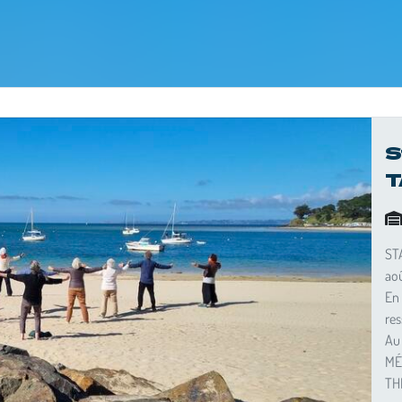
S
T
ST
ao
En 
re
Au
MÉ
TH