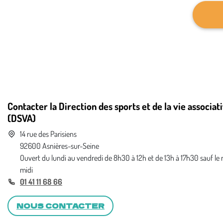
champ
Contacter la Direction des sports et de la vie associat
(DSVA)
14 rue des Parisiens
92600 Asnières-sur-Seine
Ouvert du lundi au vendredi de 8h30 à 12h et de 13h à 17h30 sauf le
midi
01 41 11 68 66
NOUS CONTACTER