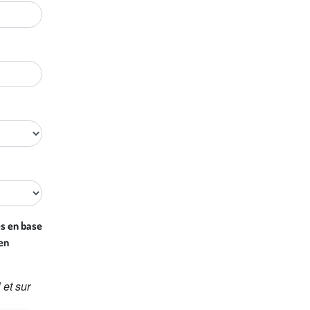
s en base
en
 et sur