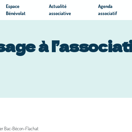
Espace
Actualité
Agenda
Bénévolat
associative
associatif
age à l’associat
ier Bac-Bécon-Flachat