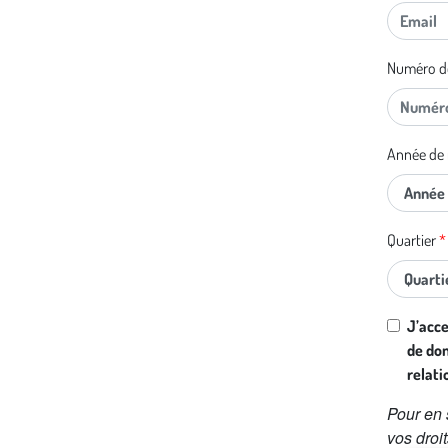
Numéro d
Année de 
Quartier
Si vous
J’acc
êtes un
de don
être
relati
humain,
Pour en 
ignorez
vos droi
ce