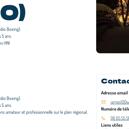
O)
rdio Boxing).
s 5 ans.
ns HNI
Conta
Adresse email
rdio Boxing).
james100w
s 5 ans.
Numéro de tél
ons amateur et professionnelle sur le plan régional,
06 65 55 5
Liens utiles