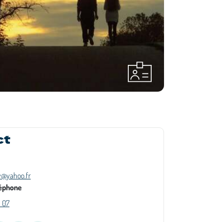
ct
@yahoo.fr
éphone
1 07