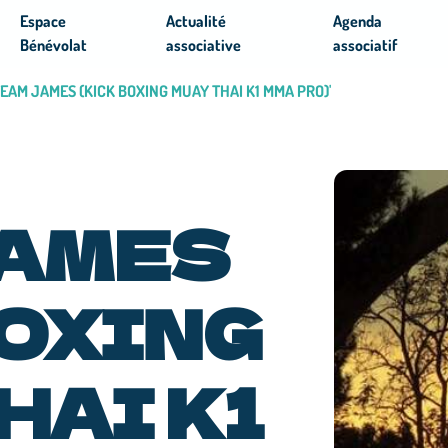
Espace
Actualité
Agenda
Bénévolat
associative
associatif
'TEAM JAMES (KICK BOXING MUAY THAI K1 MMA PRO)'
JAMES
BOXING
HAI K1