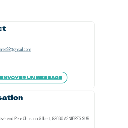
ct
eres92@gmail.com
ENVOYER UN MESSAGE
sation
évérend Père Christian Gilbert, 92600 ASNIERES SUR